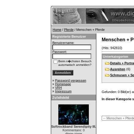
Home
/
Pferde
/ Menschen + Pferde
Registrierte Benutzer
Menschen + P
Benutzername:
(Hits: 942810)
Passwort:
Unterkategorien
Beim n�chsten Besuch
Details + Portra
automatisch anmelden?
Ausreiten
(6)
Schmusen + Sp
»
Password vergessen
»
Homepage
»
VRH
»
Impressum
Gefunden: 0 Bild(er) au
Zufallsbild
In dieser Kategorie 
Softrockband Serendipity III.
Kommentare: 0
digge-zigge