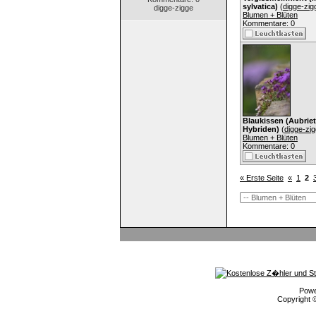
sylvatica)
(
digge-zig
digge-zigge
Blumen + Blüten
Kommentare: 0
Blaukissen (Aubriet
Hybriden)
(
digge-zi
Blumen + Blüten
Kommentare: 0
« Erste Seite
«
1
2
Pow
Copyright