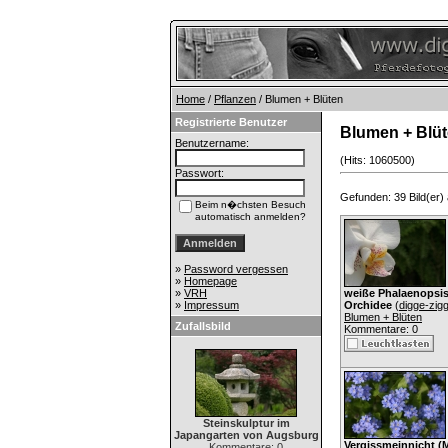
Home
/
Pflanzen
/ Blumen + Blüten
Registrierte Benutzer
Blumen + Blü
Benutzername:
(Hits: 1060500)
Passwort:
Gefunden: 39 Bild(er) a
Beim n�chsten Besuch
automatisch anmelden?
»
Password vergessen
»
Homepage
»
VRH
weiße Phalaenopsis
»
Impressum
Orchidee
(
digge-zig
Blumen + Blüten
Zufallsbild
Kommentare: 0
Steinskulptur im
Japangarten von Augsburg
Vergissmeinnicht (
Kommentare: 0