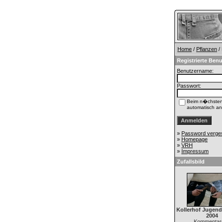
Home
/
Pflanzen
/
Registrierte Benu
Benutzername:
Passwort:
Beim n�chste
automatisch a
»
Password verge
»
Homepage
»
VRH
»
Impressum
Zufallsbild
Kollerhof Jugen
2004
Kommentare