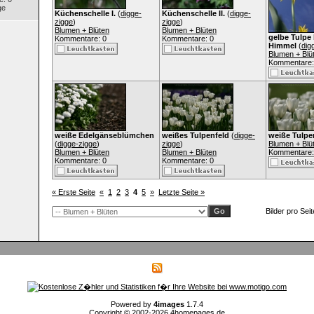
ge
Küchenschelle I.
(
digge-
Küchenschelle II.
(
digge-
zigge
)
zigge
)
Blumen + Blüten
Blumen + Blüten
gelbe Tulpe 
Kommentare: 0
Kommentare: 0
Himmel
(
dig
Blumen + Blü
Kommentare:
weiße Edelgänseblümchen
weißes Tulpenfeld
(
digge-
weiße Tulpe
(
digge-zigge
)
zigge
)
Blumen + Blü
Blumen + Blüten
Blumen + Blüten
Kommentare:
Kommentare: 0
Kommentare: 0
« Erste Seite
«
1
2
3
4
5
»
Letzte Seite »
Bilder pro Sei
Powered by
4images
1.7.4
Copyright © 2002-2026
4homepages.de