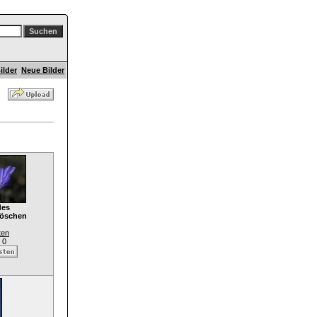
ilder
Neue Bilder
des
öschen
ten
 0