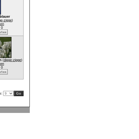
blauer
ge-zigge
)
ten
 0
n
(
digge-zigge
)
ten
 0
te: