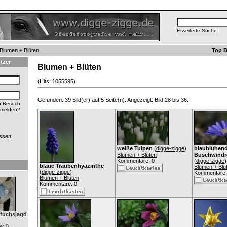
Erweiterte Suche
 Blumen + Blüten
Top B
tzer
Blumen + Blüten
(Hits: 1055595)
Gefunden: 39 Bild(er) auf 5 Seite(n). Angezeigt: Bild 28 bis 36.
n Besuch
nmelden?
ssen
weiße Tulpen
(
digge-zigge
)
blaublühen
Blumen + Blüten
Buschwindr
Kommentare: 0
(
digge-zigge
)
blaue Traubenhyazinthe
Blumen + Blü
(
digge-zigge
)
Kommentare:
Blumen + Blüten
Kommentare: 0
dfuchsjagd
: 0