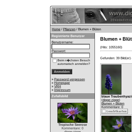
Home
/
Pflanzen
/ Blumen + Blüten
Registrierte Benutzer
Blumen + Blü
Benutzername:
(Hits: 1055160)
Passwort:
Gefunden: 39 Bild(er) a
Beim n�chsten Besuch
automatisch anmelden?
»
Password vergessen
»
Homepage
»
VRH
»
Impressum
Zufallsbild
blaue Traubenhyazi
(
digge-zigge
)
Blumen + Blüten
Kommentare: 0
Tropische Seerose
Kommentare: 0
digge-zigge