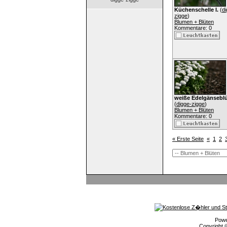
Küchenschelle I.
(
di
zigge
)
Blumen + Blüten
Kommentare: 0
weiße Edelgänseb
(
digge-zigge
)
Blumen + Blüten
Kommentare: 0
« Erste Seite
«
1
2
Pow
Copyright