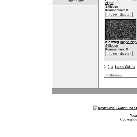
zigge
)
Stillleben
Kommentare: 0
Kiesweg
(
digge-zigg
Stillleben
Kommentare: 0
1
2
»
Letzte Seite »
Pow
Copyright