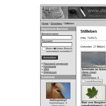
Home
/
Sonstiges
/ Stillleben
Registrierte Benutzer
Stillleben
Benutzername:
(Hits: 712517)
Passwort:
Gefunden: 17 Bild(er) a
Beim n�chsten Besuch
automatisch anmelden?
»
Password vergessen
»
Homepage
»
VRH
Strohhalm im Schn
»
Impressum
(
digge-zigge
)
Stillleben
Zufallsbild
Kommentare: 0
Haflingerkopf
Blatt vom Bergahor
Kommentare: 0
pseudoplatanus)
(
d
digge-zigge