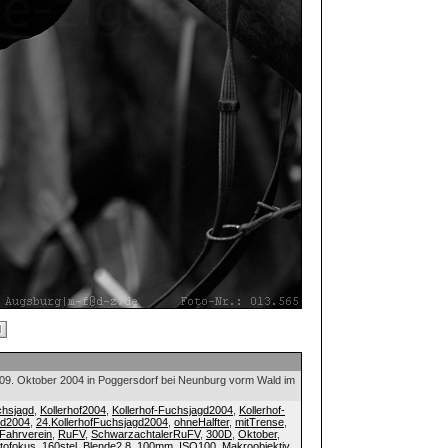
 09. Oktober 2004 in Poggersdorf bei Neunburg vorm Wald im
chsjagd
,
Kollerhof2004
,
Kollerhof-Fuchsjagd2004
,
Kollerhof-
gd2004
,
24.KollerhofFuchsjagd2004
,
ohneHalfter
,
mitTrense
,
Fahrverein
,
RuFV
,
SchwarzachtalerRuFV
,
300D
,
Oktober
,
tofokus
,
160stel
,
Blende2.8
,
100mm
,
ISO100
,
Makroobjektiv
,