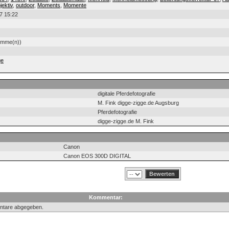
ektiv
,
outdoor
,
Moments
,
Momente
7 15:22
timme(n))
ge
digitale Pferdefotografie
M. Fink digge-zigge.de Augsburg
Pferdefotografie
digge-zigge.de M. Fink
Canon
Canon EOS 300D DIGITAL
Kommentar:
ntare abgegeben.