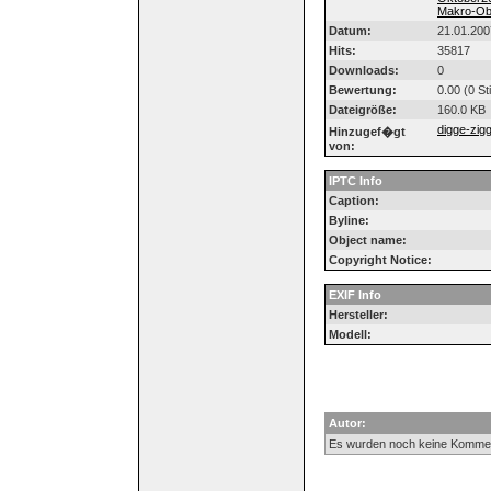
Makro-Obj
Datum:
21.01.200
Hits:
35817
Downloads:
0
Bewertung:
0.00 (0 S
Dateigröße:
160.0 KB
digge-zig
Hinzugef�gt
von:
IPTC Info
Caption:
Byline:
Object name:
Copyright Notice:
EXIF Info
Hersteller:
Modell:
Autor:
Es wurden noch keine Komme