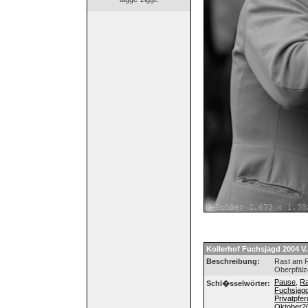
Kollerhof Fuchsjagd 2004 V.
Beschreibung:
Rast am F
Oberpfälz
Pause
,
Ra
Schl�sselwörter:
Fuchsjag
Privatpfer
Oktober2