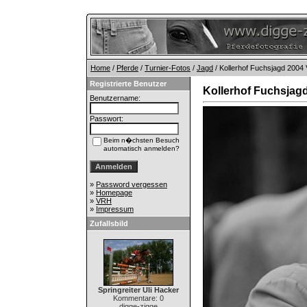
Home
/
Pferde
/
Turnier-Fotos
/
Jagd
/ Kollerhof Fuchsjagd 2004 
Registrierte Benutzer
Kollerhof Fuchsjagd
Benutzername:
Passwort:
Beim n�chsten Besuch
automatisch anmelden?
»
Password vergessen
»
Homepage
»
VRH
»
Impressum
Zufallsbild
Springreiter Uli Hacker
Kommentare: 0
digge-zigge