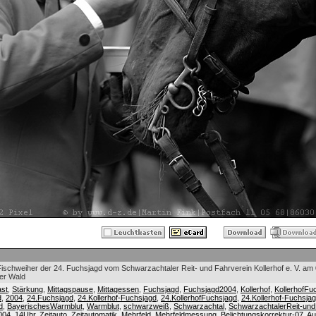
ischweiher der 24. Fuchsjagd vom Schwarzachtaler Reit- und Fahrverein Kollerhof e. V. am
er Wald
st
,
Stärkung
,
Mittagspause
,
Mittagessen
,
Fuchsjagd
,
Fuchsjagd2004
,
Kollerhof
,
KollerhofFu
d
,
2004
,
24.Fuchsjagd
,
24.Kollerhof-Fuchsjagd
,
24.KollerhofFuchsjagd
,
24.Kollerhof-Fuchsja
d
,
BayerischesWarmblut
,
Warmblut
,
schwarzweiß
,
Schwarzachtal
,
SchwarzachtalerReit-und
004
,
14Uhr
,
Zeitauto
,
Zeitautomatik
,
Mehrfeld
,
Mehrfeldmessung
,
Belichtungskorrektur-07
,
Au