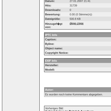
Datum:
27.01.2007 21:41
Hits:
31739
Downloads:
0
Bewertung:
0.00 (0 Stimme(n))
Dateigröße:
500.8 KB
digge-zigge
Hinzugef�gt
von:
IPTC Info
Caption:
Byline:
Object name:
Copyright Notice:
EXIF Info
Hersteller:
Modell:
Autor:
Es wurden noch keine Kommentare abgegeben.
Vorheriges Bild: