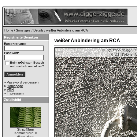
Home
/
Sonstiges
/
Details
/ weißer Anbindering am RCA
Registrierte Benutzer
weißer Anbindering am RCA
Benutzername:
Passwort:
Beim n�chsten Besuch
automatisch anmelden?
»
Password vergessen
»
Homepage
»
VRH
»
Impressum
Zufallsbild
Straußfarn
Kommentare: 0
digge-zigge