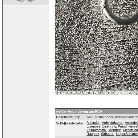
weißer Anbindering am RCA
Beschreibung:
weiß gestrichener Metallanbinderi
Anbinden
,
Anbindehaken
,
Anbinde
Schl�sselwörter:
Eisenöse
,
Eisenring
,
Wand
,
weiß
Zeitautomatik
,
Mehrfeld
,
Mehrfeld
Rauputz
,
Schatten
,
langerSchatte