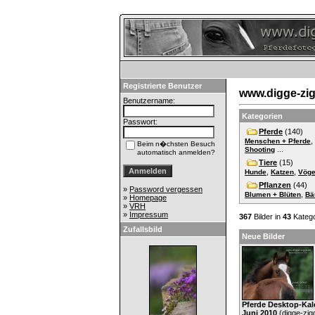
Registrierte Benutzer
www.digge-zigg
Benutzername:
Kategorien
Passwort:
Pferde
(140)
,
Menschen + Pferde
Beim n�chsten Besuch
...
Shooting
automatisch anmelden?
Tiere
(15)
,
,
Hunde
Katzen
Vöge
Pflanzen
(44)
»
Password vergessen
,
Blumen + Blüten
Bä
»
Homepage
»
VRH
»
Impressum
367
Bilder in
43
Katego
Zufallsbild
Neue Bilder
Pferde Desktop-Kal
Juni 2010
(
digge-zig