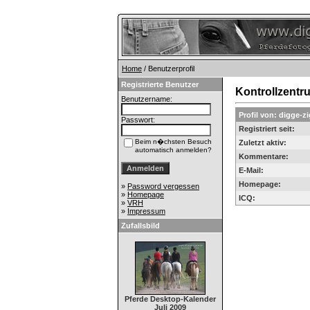
Home
/ Benutzerprofil
Registrierte Benutzer
Kontrollzentr
Benutzername:
Profil von: digge-z
Passwort:
Registriert seit:
Beim n�chsten Besuch
Zuletzt aktiv:
automatisch anmelden?
Kommentare:
E-Mail:
Homepage:
»
Password vergessen
»
Homepage
ICQ:
»
VRH
»
Impressum
Zufallsbild
Pferde Desktop-Kalender
Juli 2009