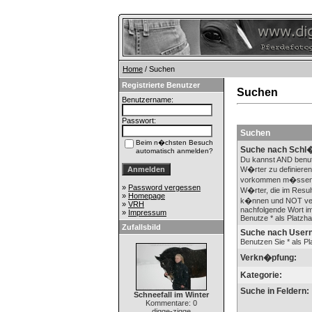
Home
/ Suchen
Registrierte Benutzer
Suchen
Benutzername:
Passwort:
Suchen
Beim n�chsten Besuch
Suche nach Schl�
automatisch anmelden?
Du kannst AND benu
W�rter zu definieren
vorkommen m�ssen
»
Password vergessen
W�rter, die im Result
»
Homepage
k�nnen und NOT ver
»
VRH
nachfolgende Wort im
»
Impressum
Benutze * als Platzhal
Zufallsbild
Suche nach User
Benutzen Sie * als Pla
Verkn�pfung:
Kategorie:
Suche in Feldern:
Schneefall im Winter
Kommentare: 0
digge-zigge