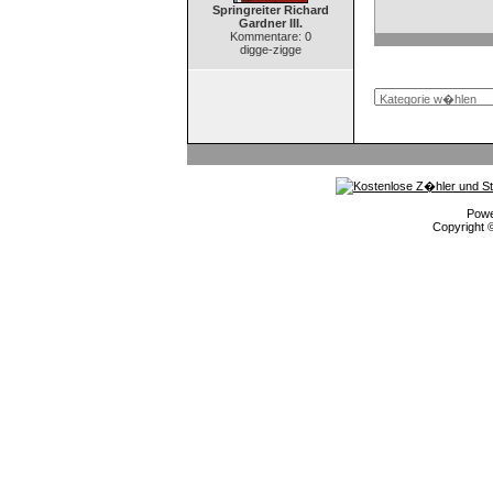
Springreiter Richard
Gardner III.
Kommentare: 0
digge-zigge
Pow
Copyright