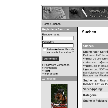
Home
/ Suchen
Registrierte Benutzer
Suchen
Benutzername:
Passwort:
Suchen
Beim n�chsten Besuch
Suche nach Schl�
automatisch anmelden?
Du kannst AND benu
W�rter zu definieren
vorkommen m�ssen
»
Password vergessen
W�rter, die im Result
»
Homepage
k�nnen und NOT ver
»
VRH
nachfolgende Wort im
»
Impressum
Benutze * als Platzhal
Zufallsbild
Suche nach User
Benutzen Sie * als Pla
Verkn�pfung:
Kategorie:
Suche in Feldern: