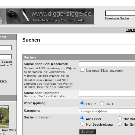
Erweiterte Suche
Top B
tzer
Suchen
Suchen
n Besuch
Suche nach Schl�sselwort:
nmelden?
Du kannst AND benutzen, um W�rter
Nur neue Bilder anzeigen
zu definieren, die vorkommen
m�ssen, OR f�r W�rter, die im
Resultat sein k�nnen und NOT
ssen
verbietet das nachfolgende Wort im
Resultat. Benutze * als Platzhalter.
Suche nach Username:
Benutzen Sie * als Platzhalter.
Verkn�pfung:
ODER
UND
Kategorie:
Suche in Feldern:
Alle Felder
Nur Bil
Nur Beschreibung
Nur Sc
 Juni 2007
: 0