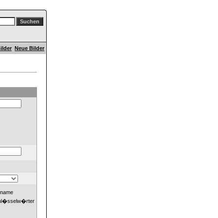
ilder
Neue Bilder
dname
hl�sselw�rter