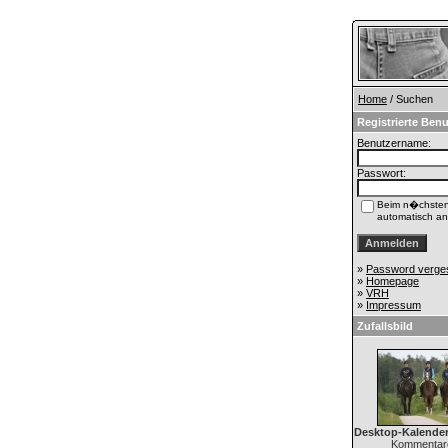
Home
/ Suchen
Registrierte Benu
Benutzername:
Passwort:
Beim n�chste
automatisch a
»
Password verge
»
Homepage
»
VRH
»
Impressum
Zufallsbild
Desktop-Kalender
Kommentare