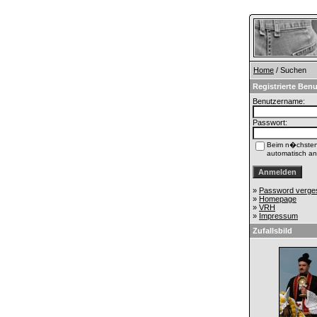
Home
/ Suchen
Registrierte Benu
Benutzername:
Passwort:
Beim n�chste
automatisch a
»
Password verge
»
Homepage
»
VRH
»
Impressum
Zufallsbild