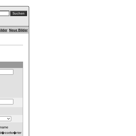
ilder
Neue Bilder
dname
hl�sselw�rter