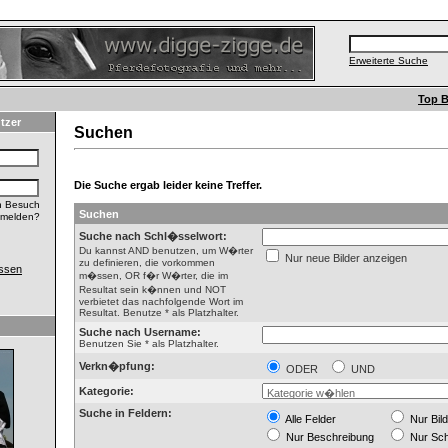
Erweiterte Suche
Top B
tzer
Suchen
Die Suche ergab leider keine Treffer.
n Besuch
Suchen
nmelden?
Suche nach Schl�sselwort:
Du kannst AND benutzen, um W�rter
Nur neue Bilder anzeigen
zu definieren, die vorkommen
ssen
m�ssen, OR f�r W�rter, die im
Resultat sein k�nnen und NOT
verbietet das nachfolgende Wort im
Resultat. Benutze * als Platzhalter.
Suche nach Username:
Benutzen Sie * als Platzhalter.
Verkn�pfung:
ODER
UND
Kategorie:
Suche in Feldern:
Alle Felder
Nur Bil
Nur Beschreibung
Nur Sc