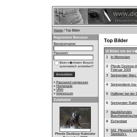
Home
/ Top Bilder
Registrierte Benutzer
Top Bilder
Benutzername:
10 Bilder mit der 
Passwort:
1
In Memoriam
Beim n�chsten Besuch
2
Pferde Desktop-K
automatisch anmelden?
Februar 2009
3
Springreiter Marc
»
Password vergessen
4
Springreiterin In
»
Homepage
»
VRH
»
Impressum
5
Haflinger bei der
Zufallsbild
6
Springreiter Ralp
7
blaublühendes
Buschwindrösch
8
Eichenblatt
9
592. Pfingstritt 2
Pferde Desktop-Kalender
Steinbühl I.