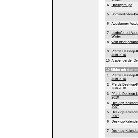
4
Haflingerauge
5
Sommerlinden-B
6
Augsburger Auto
7
Lechufer bei Aug
Winter
8
vom Biber gefällt
9
Pferde Desktop-K
Juni 2010
10
Araber bei der D
10 Bilder mit den 
1
Pferde Desktop-K
Juni 2010
2
Pferde Desktop-K
Juni 2010
3
Pferde Desktop-K
2010
4
Desktop-Kalende
2007
5
Desktop-Kalende
2007
6
Desktop-Kalender
7
Desktop-Kalender