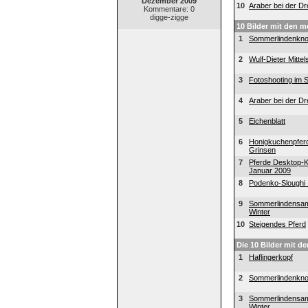
Dezember 2009
10
Araber bei der D
Kommentare: 0
digge-zigge
10 Bilder mit den 
1
Sommerlindenkn
2
Wulf-Dieter Mittel
3
Fotoshooting im 
4
Araber bei der D
5
Eichenblatt
6
Honigkuchenpferd
Grinsen
7
Pferde Desktop-K
Januar 2009
8
Podenko-Sloughi I
9
Sommerlindensa
Winter
10
Steigendes Pferd
Die 10 Bilder mit d
1
Haflingerkopf
2
Sommerlindenkn
3
Sommerlindensa
Winter